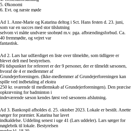
5. Økonomi
6. Evt. og næste møde
Ad 1. Anne-Marie og Katarina deltog i Sct. Hans festen d. 23. juni,
som var en succes med stor tilslutning
selvom vi måtte undvære snobrød m.v. pga. afbrændingsforbud. Ca.
40 fremmødte, og vejret var
fantastisk.
Ad 2. Lars har udfærdiget en liste over tilmeldte, som tidligere er
blevet delt med bestyrelsen.
På tidspunktet for refereret er der 9 personer, der er tilmeldt sæsonen,
hvoraf de 4 er medlemmer af
Grundejerforeningen. (Ikke-medlemmer af Grundejerforeningen kan
spille ved indbetaling af ekstra
250 kr. svarende til medlemskab af Grundejerforeningen). Den præcise
opkrævning for badminton i
indeværende sæson kendes først ved sæsonens afslutning.
Ad 3. Bankospil afholdes d. 25. oktober 2023. Lokale er bestilt. Anette
sørger for præmier. Katarina har lavet
indkaldelse. Uddeling senest i uge 41 (Lars uddeler). Lars sørger for
nøglebrik til lokale. Bestyrelsen
møder kl. 18.30.