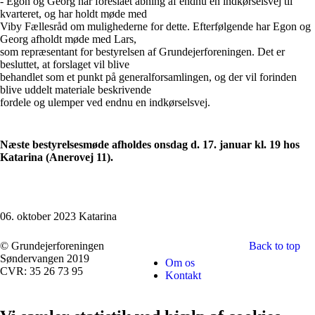
- Egon og Georg har foreslået åbning af endnu en indkørselsvej til
kvarteret, og har holdt møde med
Viby Fællesråd om mulighederne for dette. Efterfølgende har Egon og
Georg afholdt møde med Lars,
som repræsentant for bestyrelsen af Grundejerforeningen. Det er
besluttet, at forslaget vil blive
behandlet som et punkt på generalforsamlingen, og der vil forinden
blive uddelt materiale beskrivende
fordele og ulemper ved endnu en indkørselsvej.
Næste bestyrelsesmøde afholdes onsdag d. 17. januar kl. 19 hos
Katarina (Anerovej 11).
06. oktober 2023 Katarina
© Grundejerforeningen
Back to top
Søndervangen 2019
Om os
CVR: 35 26 73 95
Kontakt