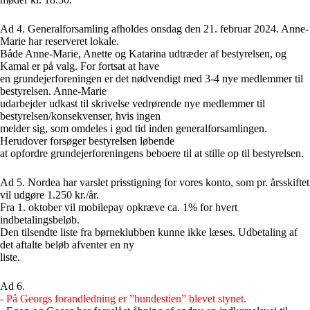
Ad 4. Generalforsamling afholdes onsdag den 21. februar 2024. Anne-
Marie har reserveret lokale.
Både Anne-Marie, Anette og Katarina udtræder af bestyrelsen, og
Kamal er på valg. For fortsat at have
en grundejerforeningen er det nødvendigt med 3-4 nye medlemmer til
bestyrelsen. Anne-Marie
udarbejder udkast til skrivelse vedrørende nye medlemmer til
bestyrelsen/konsekvenser, hvis ingen
melder sig, som omdeles i god tid inden generalforsamlingen.
Herudover forsøger bestyrelsen løbende
at opfordre grundejerforeningens beboere til at stille op til bestyrelsen.
Ad 5. Nordea har varslet prisstigning for vores konto, som pr. årsskiftet
vil udgøre 1.250 kr./år.
Fra 1. oktober vil mobilepay opkræve ca. 1% for hvert
indbetalingsbeløb.
Den tilsendte liste fra børneklubben kunne ikke læses. Udbetaling af
det aftalte beløb afventer en ny
liste.
Ad 6.
- På Georgs forandledning er ”hundestien” blevet stynet.