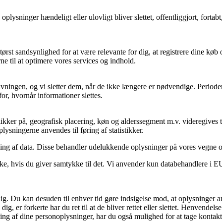
e oplysninger hændeligt eller ulovligt bliver slettet, offentliggjort, fo
tørst sandsynlighed for at være relevante for dig, at registrere dine køb 
e til at optimere vores services og indhold.
ovgivningen, og vi sletter dem, når de ikke længere er nødvendige. Peri
or, hvornår informationer slettes.
kker på, geografisk placering, køn og alderssegment m.v. videregives ti
plysningerne anvendes til føring af statistikker.
ling af data. Disse behandler udelukkende oplysninger på vores vegne 
e, hvis du giver samtykke til det. Vi anvender kun databehandlere i EU e
dig. Du kan desuden til enhver tid gøre indsigelse mod, at oplysninger a
 er forkerte har du ret til at de bliver rettet eller slettet. Henvendels
ng af dine personoplysninger, har du også mulighed for at tage kontakt