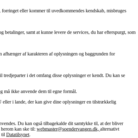
rtabt, forringet eller kommer til uvedkommendes kendskab, misbruges
og betalinger, samt at kunne levere de services, du har efterspurgt, som
oden afhænger af karakteren af oplysningen og baggrunden for
l tredjeparter i det omfang disse oplysninger er kendt. Du kan se
og må ikke anvende dem til egne formål.
ller i lande, der kan give dine oplysninger en tilstrækkelig
nvendes. Du kan også tilbagekalde dit samtykke til, at der bliver
e herom kan ske til:
webmaster@soendervangen.dk,
alternativt
 til
Datatilsynet
.