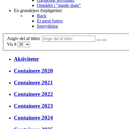
Gældende servitutter
Området i "gamle dage"
En grundejers forpligtelser
Back
Et pænt fortov
Snerydning
Angiv del af titlen
Vis #
Aktiviteter
Containere 2020
Containere 2021
Containere 2022
Containere 2023
Containere 2024