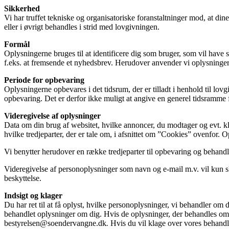
Sikkerhed
Vi har truffet tekniske og organisatoriske foranstaltninger mod, at din
eller i øvrigt behandles i strid med lovgivningen.
Formål
Oplysningerne bruges til at identificere dig som bruger, som vil have s
f.eks. at fremsende et nyhedsbrev. Herudover anvender vi oplysningern
Periode for opbevaring
Oplysningerne opbevares i det tidsrum, der er tilladt i henhold til l
opbevaring. Det er derfor ikke muligt at angive en generel tidsramme f
Videregivelse af oplysninger
Data om din brug af websitet, hvilke annoncer, du modtager og evt. kli
hvilke tredjeparter, der er tale om, i afsnittet om ”Cookies” ovenfor. O
Vi benytter herudover en række tredjeparter til opbevaring og behand
Videregivelse af personoplysninger som navn og e-mail m.v. vil kun sk
beskyttelse.
Indsigt og klager
Du har ret til at få oplyst, hvilke personoplysninger, vi behandler om 
behandlet oplysninger om dig. Hvis de oplysninger, der behandles om dig,
bestyrelsen@soendervangne.dk
.
Hvis du vil klage over vores behandli