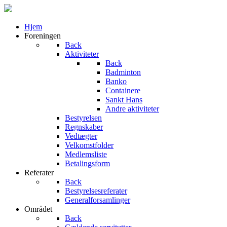
Hjem
Foreningen
Back
Aktiviteter
Back
Badminton
Banko
Containere
Sankt Hans
Andre aktiviteter
Bestyrelsen
Regnskaber
Vedtægter
Velkomstfolder
Medlemsliste
Betalingsform
Referater
Back
Bestyrelsesreferater
Generalforsamlinger
Området
Back