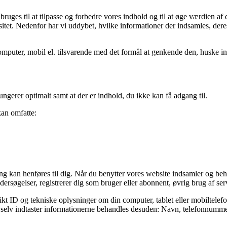
ges til at tilpasse og forbedre vores indhold og til at øge værdien af 
itet. Nedenfor har vi uddybet, hvilke informationer der indsamles, deres
mputer, mobil el. tilsvarende med det formål at genkende den, huske ind
fungerer optimalt samt at der er indhold, du ikke kan få adgang til.
kan omfatte:
fang kan henføres til dig. Når du benytter vores website indsamler og be
dersøgelser, registrerer dig som bruger eller abonnent, øvrig brug af serv
kt ID og tekniske oplysninger om din computer, tablet eller mobiltelefo
og selv indtaster informationerne behandles desuden: Navn, telefonnummer